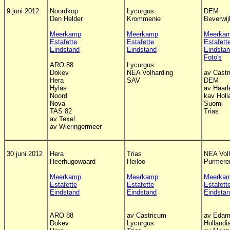
9 juni 2012
Noordkop
Lycurgus
DEM
Den Helder
Krommenie
Beverwij
Meerkamp
Meerkamp
Meerka
Estafette
Estafette
Estafett
Eindstand
Eindstand
Eindsta
Foto's
ARO 88
Lycurgus
Dokev
NEA Volharding
av Cast
Hera
SAV
DEM
Hylas
av Haar
Noord
kav Holl
Nova
Suomi
TAS 82
Trias
av Texel
av Wieringermeer
30 juni 2012
Hera
Trias
NEA Vol
Heerhugowaard
Heiloo
Purmere
Meerkamp
Meerkamp
Meerka
Estafette
Estafette
Estafett
Eindstand
Eindstand
Eindsta
ARO 88
av Castricum
av Eda
Dokev
Lycurgus
Hollandi