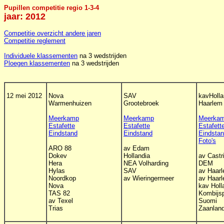
Pupillen competitie regio 1-3-4
jaar: 2012
Competitie overzicht andere jaren
Competitie reglement
Individuele klassementen
na 3 wedstrijden
Ploegen klassementen
na 3 wedstrijden
12 mei 2012
Nova
SAV
kavHoll
Warmenhuizen
Grootebroek
Haarlem
Meerkamp
Meerkamp
Meerka
Estafette
Estafette
Estafett
Eindstand
Eindstand
Eindsta
Foto's
ARO 88
av Edam
Dokev
Hollandia
av Cast
Hera
NEA Volharding
DEM
Hylas
SAV
av Haar
Noordkop
av Wieringermeer
av Haar
Nova
kav Holl
TAS 82
Kombijsp
av Texel
Suomi
Trias
Zaanlan